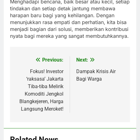
Menghadapi bencana, baik besar atau kecil, setiap
tindakan dan setiap detak jantung membawa
harapan baru bagi yang kehilangan. Dengan
menunjukkan rasa empati dan perhatian, kita bisa
menjadi bagian dari solusi, memberikan kontribusi
nyata bagi mereka yang sangat membutuhkannya.
Previous:
Next:
Post
navigation
Fokus! Investor
Dampak Krisis Air
‘raksasa’ Jakarta
Bagi Warga
Tiba-tiba Melirik
Komoditi Jengkol
Blangkejeren, Harga
Langsung Meroket!
Related News