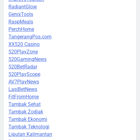
RadiantGlow
GenixTools
RaspMeals
PerchHome
TangerangPos.com
XX520 Casino
520PlayZone
520GamingNews
520BetRadar
520PlayScope
AV7PlayNews
LasiBetNews
FitFromHome
Tambak Sehat
Tambak Zodiak
Tambak Ekonomi
Tambak Teknologi
Liputan Kalimantan