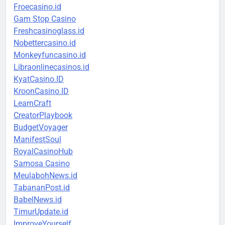
Froecasino.id
Gam Stop Casino
Freshcasinoglass.id
Nobettercasino.id
Monkeyfuncasino.id
Libraonlinecasinos.id
KyatCasino.ID
KroonCasino.ID
LearnCraft
CreatorPlaybook
BudgetVoyager
ManifestSoul
RoyalCasinoHub
Samosa Casino
MeulabohNews.id
TabananPost.id
BabelNews.id
TimurUpdate.id
ImproveYourself