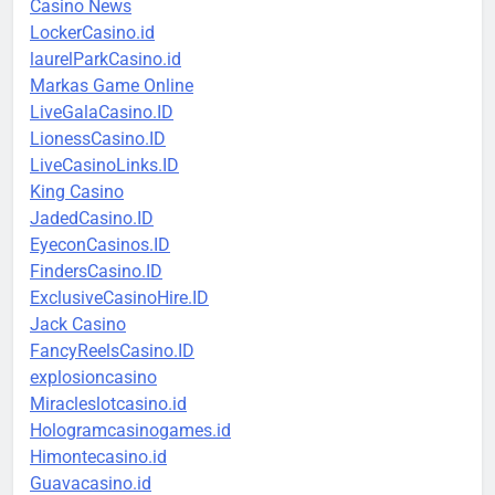
Casino News
LockerCasino.id
laurelParkCasino.id
Markas Game Online
LiveGalaCasino.ID
LionessCasino.ID
LiveCasinoLinks.ID
King Casino
JadedCasino.ID
EyeconCasinos.ID
FindersCasino.ID
ExclusiveCasinoHire.ID
Jack Casino
FancyReelsCasino.ID
explosioncasino
Miracleslotcasino.id
Hologramcasinogames.id
Himontecasino.id
Guavacasino.id