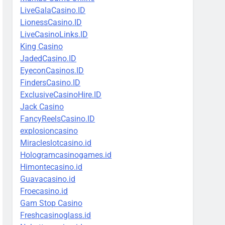
LiveGalaCasino.ID
LionessCasino.ID
LiveCasinoLinks.ID
King Casino
JadedCasino.ID
EyeconCasinos.ID
FindersCasino.ID
ExclusiveCasinoHire.ID
Jack Casino
FancyReelsCasino.ID
explosioncasino
Miracleslotcasino.id
Hologramcasinogames.id
Himontecasino.id
Guavacasino.id
Froecasino.id
Gam Stop Casino
Freshcasinoglass.id