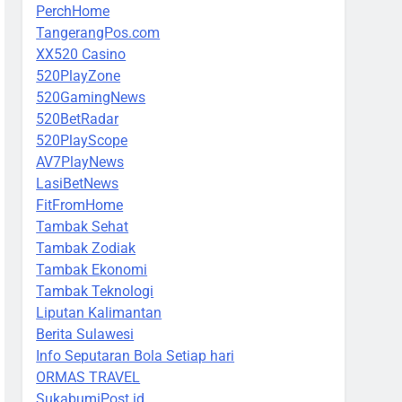
PerchHome
TangerangPos.com
XX520 Casino
520PlayZone
520GamingNews
520BetRadar
520PlayScope
AV7PlayNews
LasiBetNews
FitFromHome
Tambak Sehat
Tambak Zodiak
Tambak Ekonomi
Tambak Teknologi
Liputan Kalimantan
Berita Sulawesi
Info Seputaran Bola Setiap hari
ORMAS TRAVEL
SukabumiPost.id