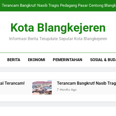
Terancam Bangkrut! Nasib Tragis Pedagang Pasar Centong Blangk
Jangan Remeh! Tradisi Ziarah Kubur Di Blangkejeren Tiba-tiba
Kota Blangkejeren
News Dalam Negeri: Gayo Lues Raih Predikat Kinerja Keuan
Informasi Berita Terupdate Seputar Kota Blangkejeren
Gempar! Harga Cabai Merah Di Pasar Blangkejeren ‘meleji
Terancam Bangkrut! Nasib Tragis Pedagang Pasar Centong Blangk
BERITA
EKONOMI
PEMERINTAHAN
SOSIAL & BU
Jangan Remeh! Tradisi Ziarah Kubur Di Blangkejeren Tiba-tiba
News Dalam Negeri: Gayo Lues Raih Predikat Kinerja Keuan
Terancam Bangkrut! Nasib Tragis Pedagang Pa
7 Months Ago