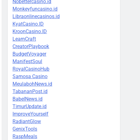
Nobettercasino.id
Monkeyfuncasino.id
Libraonlinecasinos.id
KyatCasino.ID
KroonCasino.ID
LearnCraft
CreatorPlaybook
BudgetVoyager
ManifestSoul
RoyalCasinoHub
Samosa Casino
MeulabohNews.id
TabananPost.id
BabelNews.id
TimurUpdate.id
ImproveYourself
RadiantGlow
GenixTools
RaspMeals