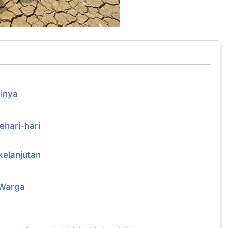
inya
ehari-hari
kelanjutan
 Warga