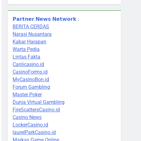
𝗣𝗮𝗿𝘁𝗻𝗲𝗿 𝗡𝗲𝘄𝘀 𝗡𝗲𝘁𝘄𝗼𝗿𝗸 :
BERITA CERDAS
Narasi Nusantara
Kabar Harapan
Warta Pedia
Lintas Fakta
Canlicasino.id
CasinoForms.id
MyCasinoBon.id
Forum Gambling
Master Poker
Dunia Virtual Gambling
FireScattersCasino.id
Casino News
LockerCasino.id
laurelParkCasino.id
Markas Game Online