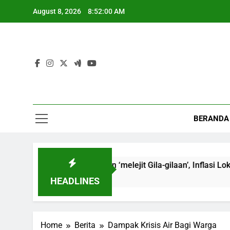
Skip
August 8, 2026
8:52:01 AM
to
content
BERANDA
 Blangkejeren ‘melejit Gila-gilaan’, Inflasi Lokal Terancam!
HEADLINES
Home
Berita
Dampak Krisis Air Bagi Warga