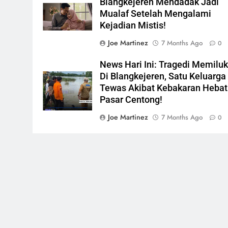
Blangkejeren Mendadak Jadi
Mualaf Setelah Mengalami
Kejadian Mistis!
Joe Martinez
7 Months Ago
0
News Hari Ini: Tragedi Memilu
Di Blangkejeren, Satu Keluarga
Tewas Akibat Kebakaran Hebat
Pasar Centong!
Joe Martinez
7 Months Ago
0