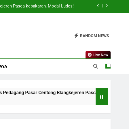
ejeren Pasca-kebakaran, Modal Ludes!
 Jadi Sorotan Nasional Karena Keunikan
Adatnya!
gan Daerah Terbaik, Kota Blangkejeren
RANDOM NEWS
Berkontribusi Besar!
t Gila-gilaan’, Inflasi Lokal Terancam!
Live Now
ejeren Pasca-kebakaran, Modal Ludes!
DAYA
 Jadi Sorotan Nasional Karena Keunikan
Adatnya!
gan Daerah Terbaik, Kota Blangkejeren
Berkontribusi Besar!
asar Centong Blangkejeren Pasca-kebakaran, Modal Ludes!