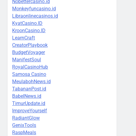
Nobettercasino.id
Monkeyfuncasino.id
Libraonlinecasinos.id
KyatCasino.ID
KroonCasino.ID
LearnCraft
CreatorPlaybook
BudgetVoyager
ManifestSoul
RoyalCasinoHub
Samosa Casino
MeulabohNews.id
TabananPost.id
BabelNews.id
TimurUpdate.id
ImproveYourself
RadiantGlow
GenixTools
RaspMeals