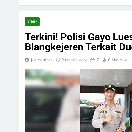
BERITA
Terkini! Polisi Gayo Lu
Blangkejeren Terkait D
0
Joe Martinez
9 Months Ago
0 Min Mins