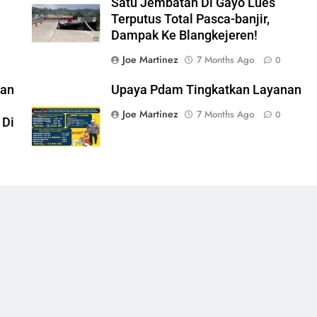
Satu Jembatan Di Gayo Lues
Terputus Total Pasca-banjir,
Dampak Ke Blangkejeren!
Joe Martinez
7 Months Ago
0
kan
Upaya Pdam Tingkatkan Layanan
Joe Martinez
7 Months Ago
0
 Di