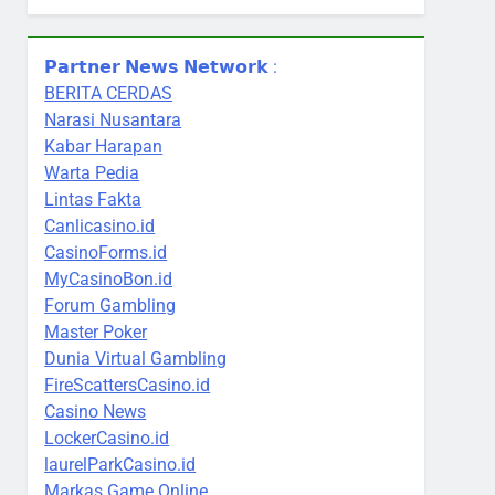
𝗣𝗮𝗿𝘁𝗻𝗲𝗿 𝗡𝗲𝘄𝘀 𝗡𝗲𝘁𝘄𝗼𝗿𝗸 :
BERITA CERDAS
Narasi Nusantara
Kabar Harapan
Warta Pedia
Lintas Fakta
Canlicasino.id
CasinoForms.id
MyCasinoBon.id
Forum Gambling
Master Poker
Dunia Virtual Gambling
FireScattersCasino.id
Casino News
LockerCasino.id
laurelParkCasino.id
Markas Game Online