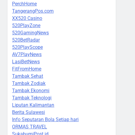
PerchHome
TangerangPos.com
XX520 Casino
520PlayZone
520GamingNews
520BetRadar
520PlayScope
AV7PlayNews
LasiBetNews
FitFromHome
Tambak Sehat
Tambak Zodiak
Tambak Ekonomi
Tambak Teknologi
Liputan Kalimantan
Berita Sulawesi
Info Seputaran Bola Setiap hari
ORMAS TRAVEL
SukabumiPost.id