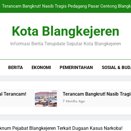
Terancam Bangkrut! Nasib Tragis Pedagang Pasar Centong Blangk
Jangan Remeh! Tradisi Ziarah Kubur Di Blangkejeren Tiba-tiba
Kota Blangkejeren
News Dalam Negeri: Gayo Lues Raih Predikat Kinerja Keuan
Informasi Berita Terupdate Seputar Kota Blangkejeren
Gempar! Harga Cabai Merah Di Pasar Blangkejeren ‘meleji
Terancam Bangkrut! Nasib Tragis Pedagang Pasar Centong Blangk
BERITA
EKONOMI
PEMERINTAHAN
SOSIAL & BU
Jangan Remeh! Tradisi Ziarah Kubur Di Blangkejeren Tiba-tiba
News Dalam Negeri: Gayo Lues Raih Predikat Kinerja Keuan
Terancam Bangkrut! Nasib Tragis Pedagang P
7 Months Ago
’ Oknum Pejabat Blangkejeren Terkait Dugaan Kasus Narkoba!