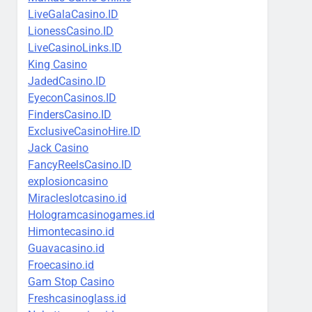
LiveGalaCasino.ID
LionessCasino.ID
LiveCasinoLinks.ID
King Casino
JadedCasino.ID
EyeconCasinos.ID
FindersCasino.ID
ExclusiveCasinoHire.ID
Jack Casino
FancyReelsCasino.ID
explosioncasino
Miracleslotcasino.id
Hologramcasinogames.id
Himontecasino.id
Guavacasino.id
Froecasino.id
Gam Stop Casino
Freshcasinoglass.id