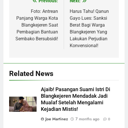
Previous:
Next:
Post
navigation
Foto: Antrean
Harus Tahu! Qanun
Panjang Warga Kota
Gayo Lues: Sanksi
Blangkejeren Saat
Berat Bagi Warga
Pembagian Bantuan
Blangkejeren Yang
Sembako Bersubsidi!
Lakukan Perjudian
Konvensional!
Related News
Ajaib! Pasangan Suami Istri Di
Blangkejeren Mendadak Jadi
Mualaf Setelah Mengalami
Kejadian Mistis!
Joe Martinez
7 months ago
0