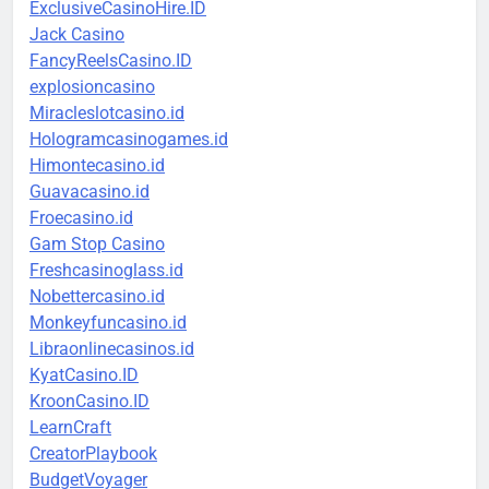
ExclusiveCasinoHire.ID
Jack Casino
FancyReelsCasino.ID
explosioncasino
Miracleslotcasino.id
Hologramcasinogames.id
Himontecasino.id
Guavacasino.id
Froecasino.id
Gam Stop Casino
Freshcasinoglass.id
Nobettercasino.id
Monkeyfuncasino.id
Libraonlinecasinos.id
KyatCasino.ID
KroonCasino.ID
LearnCraft
CreatorPlaybook
BudgetVoyager