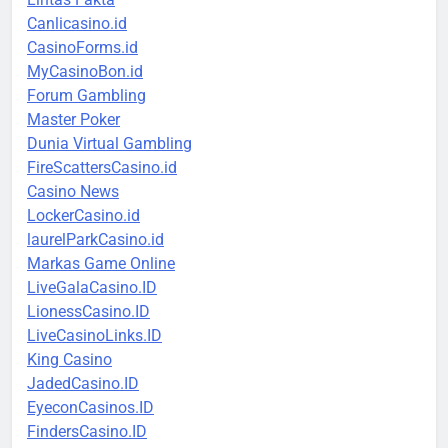
Canlicasino.id
CasinoForms.id
MyCasinoBon.id
Forum Gambling
Master Poker
Dunia Virtual Gambling
FireScattersCasino.id
Casino News
LockerCasino.id
laurelParkCasino.id
Markas Game Online
LiveGalaCasino.ID
LionessCasino.ID
LiveCasinoLinks.ID
King Casino
JadedCasino.ID
EyeconCasinos.ID
FindersCasino.ID