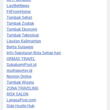
LasiBetNews
FitFromHome
Tambak Sehat
Tambak Zodiak
Tambak Ekonomi
Tambak Teknologi
Liputan Kalimantan
Berita Sulawesi
Info Seputaran Bola Setiap hari
ORMAS TRAVEL
SukabumiPost.id
multisportsy.id
Nonton Online
Tambak Wisata
ZONA TRAVELING
RISK SALON
LangsaPost.com
Side Hustle Hub