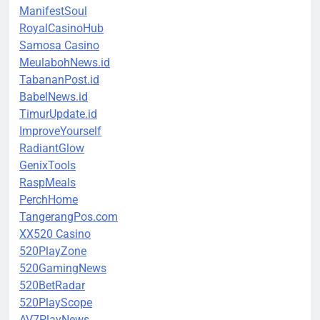
ManifestSoul
RoyalCasinoHub
Samosa Casino
MeulabohNews.id
TabananPost.id
BabelNews.id
TimurUpdate.id
ImproveYourself
RadiantGlow
GenixTools
RaspMeals
PerchHome
TangerangPos.com
XX520 Casino
520PlayZone
520GamingNews
520BetRadar
520PlayScope
AV7PlayNews