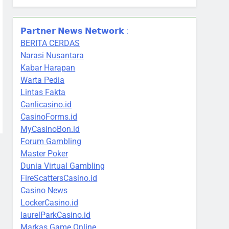
𝗣𝗮𝗿𝘁𝗻𝗲𝗿 𝗡𝗲𝘄𝘀 𝗡𝗲𝘁𝘄𝗼𝗿𝗸 :
BERITA CERDAS
Narasi Nusantara
Kabar Harapan
Warta Pedia
Lintas Fakta
Canlicasino.id
CasinoForms.id
MyCasinoBon.id
Forum Gambling
Master Poker
Dunia Virtual Gambling
FireScattersCasino.id
Casino News
LockerCasino.id
laurelParkCasino.id
Markas Game Online