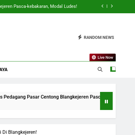
ejeren Pasca-kebakaran, Modal Ludes!
 Jadi Sorotan Nasional Karena Keunikan
Adatnya!
gan Daerah Terbaik, Kota Blangkejeren
RANDOM NEWS
Berkontribusi Besar!
t Gila-gilaan’, Inflasi Lokal Terancam!
Live Now
ejeren Pasca-kebakaran, Modal Ludes!
DAYA
 Jadi Sorotan Nasional Karena Keunikan
Adatnya!
gan Daerah Terbaik, Kota Blangkejeren
Berkontribusi Besar!
ar Centong Blangkejeren Pasca-kebakaran, Modal Ludes!
 Di Blangkejeren!