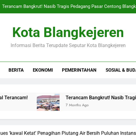
Terancam Bangkrut! Nasib Tragis Pedagang Pasar Centong Blangk
Jangan Remeh! Tradisi Ziarah Kubur Di Blangkejeren Tiba-tiba
Kota Blangkejeren
News Dalam Negeri: Gayo Lues Raih Predikat Kinerja Keuan
Informasi Berita Terupdate Seputar Kota Blangkejeren
Gempar! Harga Cabai Merah Di Pasar Blangkejeren ‘meleji
Terancam Bangkrut! Nasib Tragis Pedagang Pasar Centong Blangk
BERITA
EKONOMI
PEMERINTAHAN
SOSIAL & BU
Jangan Remeh! Tradisi Ziarah Kubur Di Blangkejeren Tiba-tiba
News Dalam Negeri: Gayo Lues Raih Predikat Kinerja Keuan
Terancam Bangkrut! Nasib Tragis Pedagang Pas
7 Months Ago
es ‘kawal Ketat’ Penagihan Piutang Air Bersih Puluhan Instansi