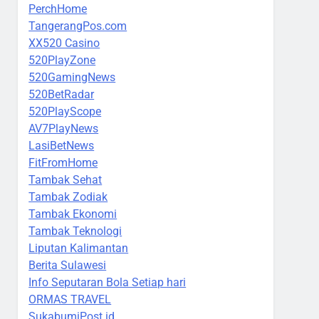
PerchHome
TangerangPos.com
XX520 Casino
520PlayZone
520GamingNews
520BetRadar
520PlayScope
AV7PlayNews
LasiBetNews
FitFromHome
Tambak Sehat
Tambak Zodiak
Tambak Ekonomi
Tambak Teknologi
Liputan Kalimantan
Berita Sulawesi
Info Seputaran Bola Setiap hari
ORMAS TRAVEL
SukabumiPost.id