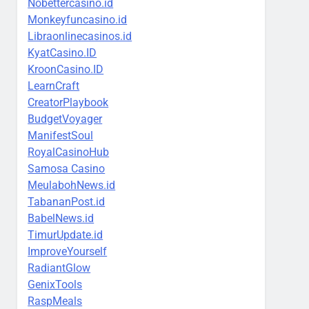
Nobettercasino.id
Monkeyfuncasino.id
Libraonlinecasinos.id
KyatCasino.ID
KroonCasino.ID
LearnCraft
CreatorPlaybook
BudgetVoyager
ManifestSoul
RoyalCasinoHub
Samosa Casino
MeulabohNews.id
TabananPost.id
BabelNews.id
TimurUpdate.id
ImproveYourself
RadiantGlow
GenixTools
RaspMeals