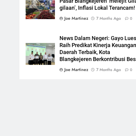
Pasar Blangkejeren ‘melejit Gil
gilaan’, Inflasi Lokal Terancam!
Joe Martinez
7 Months Ago
0
News Dalam Negeri: Gayo Lue
Raih Predikat Kinerja Keuanga
Daerah Terbaik, Kota
Blangkejeren Berkontribusi Bes
Joe Martinez
7 Months Ago
0