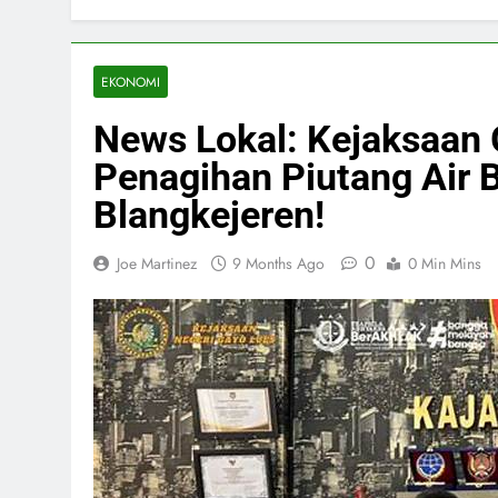
EKONOMI
News Lokal: Kejaksaan 
Penagihan Piutang Air B
Blangkejeren!
0
Joe Martinez
9 Months Ago
0 Min Mins