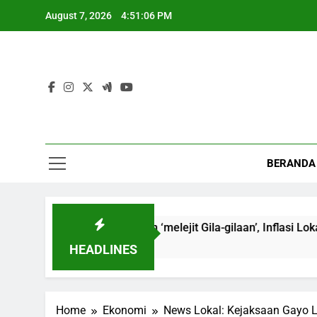
Skip
August 7, 2026
4:51:07 PM
to
content
BERANDA
Blangkejeren ‘melejit Gila-gilaan’, Inflasi Lokal Terancam!
HEADLINES
Home
Ekonomi
News Lokal: Kejaksaan Gayo Lu