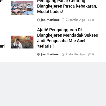
a-
Pedagang Pasar Centong
Blangkejeren Pasca-kebakaran,
Modal Ludes!
Joe Martinez
7 Months Ago
0
s
Ajaib! Pengangguran Di
n
Blangkejeren Mendadak Sukses
Jadi Pengusaha Mie Aceh
ar!
‘terlaris’!
Joe Martinez
7 Months Ago
0