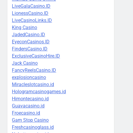
LiveGalaCasino.ID
LionessCasino.ID
LiveCasinoLinks.ID
King Casino
JadedCasino.ID
EyeconCasinos.ID
FindersCasino.ID
ExclusiveCasinoHire.ID
Jack Casino
FancyReelsCasino.ID
explosioncasino
Miracleslotcasino.id
Hologramcasinogames.id
Himontecasino.id
Guavacasino.id
Froecasino.id
Gam Stop Casino
Freshcasinoglass.id