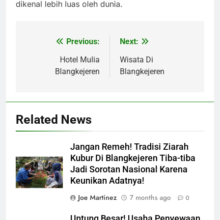
dikenal lebih luas oleh dunia.
Previous:
Next:
Post
navigation
Hotel Mulia
Wisata Di
Blangkejeren
Blangkejeren
Related News
Jangan Remeh! Tradisi Ziarah
Kubur Di Blangkejeren Tiba-tiba
Jadi Sorotan Nasional Karena
Keunikan Adatnya!
Joe Martinez
7 months ago
0
Untung Besar! Usaha Penyewaan