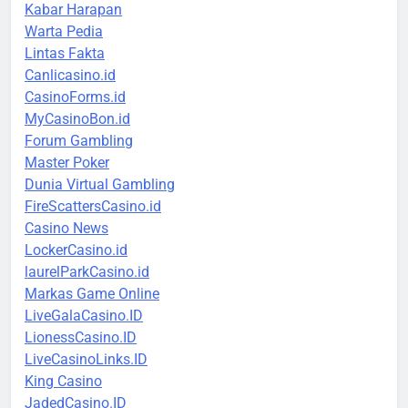
Kabar Harapan
Warta Pedia
Lintas Fakta
Canlicasino.id
CasinoForms.id
MyCasinoBon.id
Forum Gambling
Master Poker
Dunia Virtual Gambling
FireScattersCasino.id
Casino News
LockerCasino.id
laurelParkCasino.id
Markas Game Online
LiveGalaCasino.ID
LionessCasino.ID
LiveCasinoLinks.ID
King Casino
JadedCasino.ID