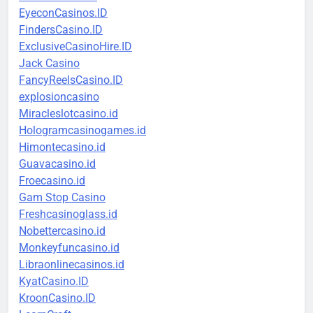
EyeconCasinos.ID
FindersCasino.ID
ExclusiveCasinoHire.ID
Jack Casino
FancyReelsCasino.ID
explosioncasino
Miracleslotcasino.id
Hologramcasinogames.id
Himontecasino.id
Guavacasino.id
Froecasino.id
Gam Stop Casino
Freshcasinoglass.id
Nobettercasino.id
Monkeyfuncasino.id
Libraonlinecasinos.id
KyatCasino.ID
KroonCasino.ID