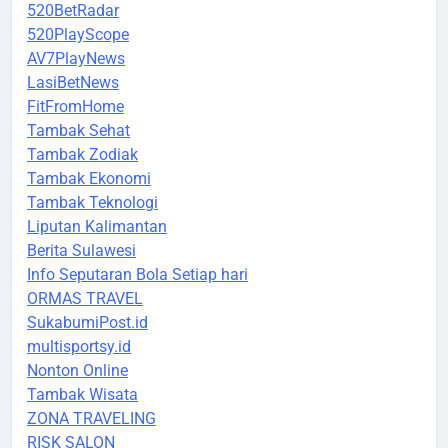
520BetRadar
520PlayScope
AV7PlayNews
LasiBetNews
FitFromHome
Tambak Sehat
Tambak Zodiak
Tambak Ekonomi
Tambak Teknologi
Liputan Kalimantan
Berita Sulawesi
Info Seputaran Bola Setiap hari
ORMAS TRAVEL
SukabumiPost.id
multisportsy.id
Nonton Online
Tambak Wisata
ZONA TRAVELING
RISK SALON