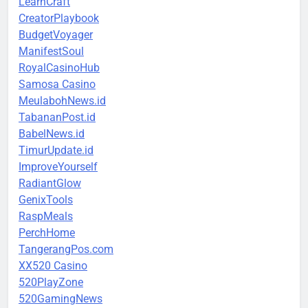
LearnCraft
CreatorPlaybook
BudgetVoyager
ManifestSoul
RoyalCasinoHub
Samosa Casino
MeulabohNews.id
TabananPost.id
BabelNews.id
TimurUpdate.id
ImproveYourself
RadiantGlow
GenixTools
RaspMeals
PerchHome
TangerangPos.com
XX520 Casino
520PlayZone
520GamingNews