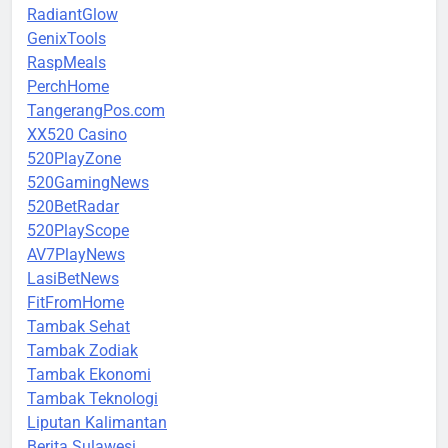
RadiantGlow
GenixTools
RaspMeals
PerchHome
TangerangPos.com
XX520 Casino
520PlayZone
520GamingNews
520BetRadar
520PlayScope
AV7PlayNews
LasiBetNews
FitFromHome
Tambak Sehat
Tambak Zodiak
Tambak Ekonomi
Tambak Teknologi
Liputan Kalimantan
Berita Sulawesi