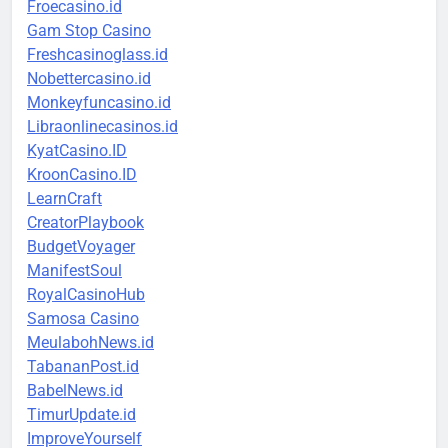
Froecasino.id
Gam Stop Casino
Freshcasinoglass.id
Nobettercasino.id
Monkeyfuncasino.id
Libraonlinecasinos.id
KyatCasino.ID
KroonCasino.ID
LearnCraft
CreatorPlaybook
BudgetVoyager
ManifestSoul
RoyalCasinoHub
Samosa Casino
MeulabohNews.id
TabananPost.id
BabelNews.id
TimurUpdate.id
ImproveYourself