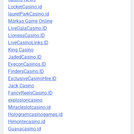
LockerCasino.id
laurelParkCasino.id
Markas Game Online
LiveGalaCasino.ID
LionessCasino.ID
LiveCasinoLinks.ID
King Casino
JadedCasino.ID
EyeconCasinos.ID
FindersCasino.ID
ExclusiveCasinoHire.ID
Jack Casino
FancyReelsCasino.ID
explosioncasino
Miracleslotcasino.id
Hologramcasinogames.id
Himontecasino.id
Guavacasino.id