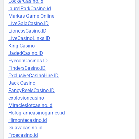
LockerCasino.id
laurelParkCasino.id
Markas Game Online
LiveGalaCasino.ID
LionessCasino.ID
LiveCasinoLinks.ID
King Casino
JadedCasino.ID
EyeconCasinos.ID
FindersCasino.ID
ExclusiveCasinoHire.ID
Jack Casino
FancyReelsCasino.ID
explosioncasino
Miracleslotcasino.id
Hologramcasinogames.id
Himontecasino.id
Guavacasino.id
Froecasino.id