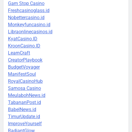
Gam Stop Casino
Freshcasinoglass.id
Nobettercasino.id
Monkeyfuncasino.id
Libraonlinecasinos.id
KyatCasino.ID
KroonCasino.ID
LearnCraft
CreatorPlaybook
BudgetVoyager
ManifestSoul
RoyalCasinoHub
Samosa Casino
MeulabohNews.id
TabananPost.id
BabelNews.id
TimurUpdate.id
ImproveYourself
RadiantGlow