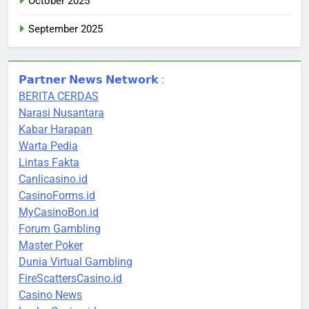
October 2025
September 2025
𝗣𝗮𝗿𝘁𝗻𝗲𝗿 𝗡𝗲𝘄𝘀 𝗡𝗲𝘁𝘄𝗼𝗿𝗸 :
BERITA CERDAS
Narasi Nusantara
Kabar Harapan
Warta Pedia
Lintas Fakta
Canlicasino.id
CasinoForms.id
MyCasinoBon.id
Forum Gambling
Master Poker
Dunia Virtual Gambling
FireScattersCasino.id
Casino News