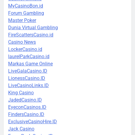
MyCasinoBon.id
Forum Gambling
Master Poker
Dunia Virtual Gambling
FireScattersCasino.id
Casino News
LockerCasino.id
laurelParkCasino.id
Markas Game Online
LiveGalaCasino.ID
LionessCasino.ID
LiveCasinoLinks.ID
King Casino
JadedCasino.ID
EyeconCasinos.ID
FindersCasino.ID
ExclusiveCasinoHire.ID
Jack Casino