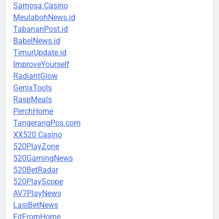
Samosa Casino
MeulabohNews.id
TabananPost.id
BabelNews.id
TimurUpdate.id
ImproveYourself
RadiantGlow
GenixTools
RaspMeals
PerchHome
TangerangPos.com
XX520 Casino
520PlayZone
520GamingNews
520BetRadar
520PlayScope
AV7PlayNews
LasiBetNews
FitFromHome