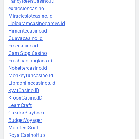
FancyReelsCasino.ID
explosioncasino
Miracleslotcasino.id
Hologramcasinogames.id
Himontecasino.id
Guavacasino.id
Froecasino.id
Gam Stop Casino
Freshcasinoglass.id
Nobettercasino.id
Monkeyfuncasino.id
Libraonlinecasinos.id
KyatCasino.ID
KroonCasino.ID
LearnCraft
CreatorPlaybook
BudgetVoyager
ManifestSoul
RoyalCasinoHub