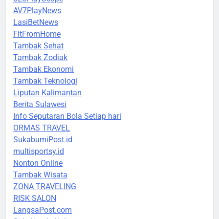
AV7PlayNews
LasiBetNews
FitFromHome
Tambak Sehat
Tambak Zodiak
Tambak Ekonomi
Tambak Teknologi
Liputan Kalimantan
Berita Sulawesi
Info Seputaran Bola Setiap hari
ORMAS TRAVEL
SukabumiPost.id
multisportsy.id
Nonton Online
Tambak Wisata
ZONA TRAVELING
RISK SALON
LangsaPost.com