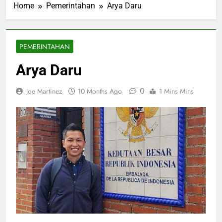
Home
Pemerintahan
Arya Daru
PEMERINTAHAN
Arya Daru
0
Joe Martinez
10 Months Ago
1 Mins Mins