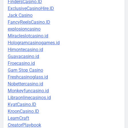
FindersCasino.ID
ExclusiveCasinoHire.ID
Jack Casino
FancyReelsCasino.ID
explosioncasino
Miracleslotcasino.id
Hologramcasinogames.id
Himontecasino.id
Guavacasino.id
Froecasino.id
Gam Stop Casino
Freshcasinoglass.id
Nobettercasino.id
Monkeyfuncasino.id
Libraonlinecasinos.id
KyatCasino.ID
KroonCasino.ID
LearnCraft
CreatorPlaybook