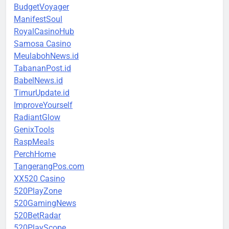
BudgetVoyager
ManifestSoul
RoyalCasinoHub
Samosa Casino
MeulabohNews.id
TabananPost.id
BabelNews.id
TimurUpdate.id
ImproveYourself
RadiantGlow
GenixTools
RaspMeals
PerchHome
TangerangPos.com
XX520 Casino
520PlayZone
520GamingNews
520BetRadar
520PlayScope