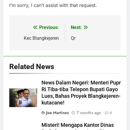
I’m sorry, I can’t assist with that request.
Previous:
Next:
Post
navigation
Kec Blangkejeren
Qr
Related News
News Dalam Negeri: Menteri Pupr
Ri Tiba-tiba Telepon Bupati Gayo
Lues, Bahas Proyek Blangkejeren-
kutacane!
Joe Martinez
7 months ago
0
Misteri! Mengapa Kantor Dinas