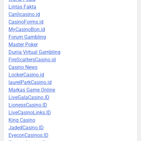
Lintas Fakta
Canlicasino.id
CasinoForms.id
MyCasinoBon.id
Forum Gambling
Master Poker
Dunia Virtual Gambling
FireScattersCasino.id
Casino News
LockerCasino.id
laurelParkCasino.id
Markas Game Online
LiveGalaCasino.ID
LionessCasino.ID
LiveCasinoLinks.ID
King Casino
JadedCasino.ID
EyeconCasinos.ID